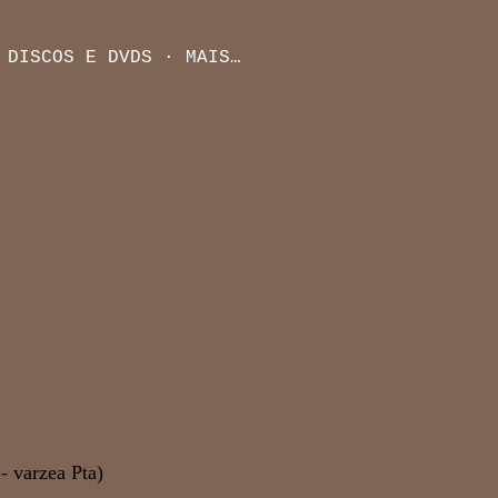
DISCOS E DVDS
MAIS…
- varzea Pta)