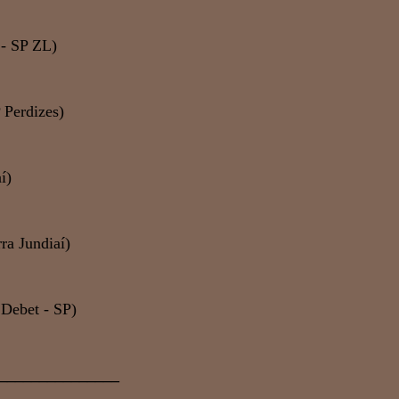
 - SP ZL)
 Perdizes)
í)
ra Jundiaí)
 Debet - SP)
_______________