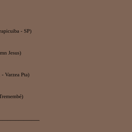
rapicuiba - SP)
omn Jesus)
 - Varzea Pta)
 Tremembé)
_______________