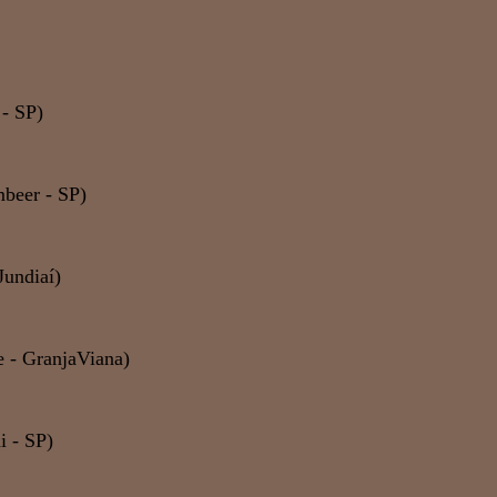
 - SP)
beer - SP)
Jundiaí)
e - GranjaViana)
i - SP)