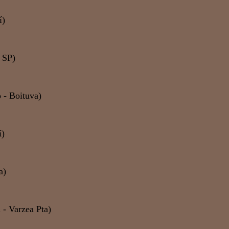
í)
 SP)
 - Boituva)
í)
a)
 - Varzea Pta)