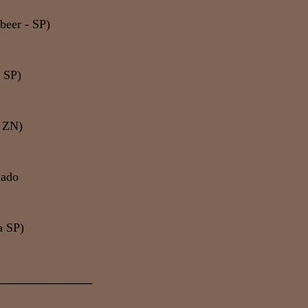
beer - SP)
- SP)
r ZN)
hado
la SP)
_______________