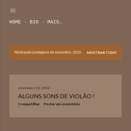
Pular para o conteúdo principal
HOME
BIO
MAIS…
Mostrando postagens de novembro, 2010
MOSTRAR TUDO
P
o
s
novembro 15, 2010
t
ALGUNS SONS DE VIOLÃO !
a
Compartilhar
Postar um comentário
g
e