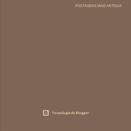
n
POSTAGENS MAIS ANTIGAS
s
Tecnologia do Blogger