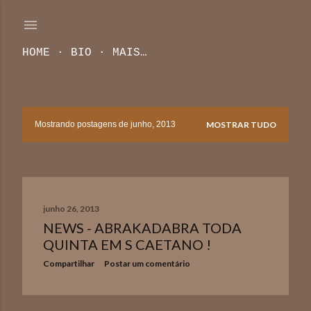
Pular para o conteúdo principal
HOME
BIO
MAIS…
Mostrando postagens de junho, 2013
MOSTRAR TUDO
P
o
s
junho 26, 2013
t
NEWS - ABRAKADABRA TODA
a
QUINTA EM S CAETANO !
Compartilhar
Postar um comentário
g
e