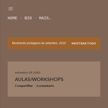
Pular para o conteúdo principal
HOME
BIO
MAIS…
Mostrando postagens de setembro, 2010
MOSTRAR TUDO
P
o
s
setembro 29, 2010
t
AULAS/WORKSHOPS
a
Compartilhar
1 comentário
g
e