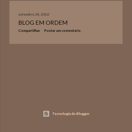
n
setembro 24, 2010
s
BLOG EM ORDEM
Compartilhar
Postar um comentário
Tecnologia do Blogger