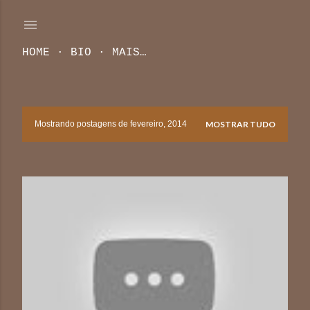
Pular para o conteúdo principal
HOME
BIO
MAIS…
Mostrando postagens de fevereiro, 2014
MOSTRAR TUDO
P
o
s
t
a
g
e