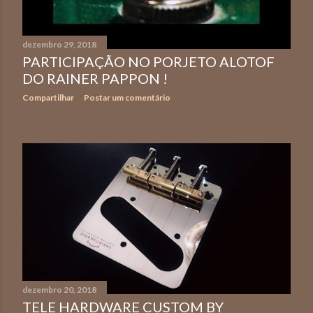
dezembro 29, 2018
PARTICIPAÇÃO NO PORJETO ALOTOF
DO RAINER PAPPON !
Compartilhar
Postar um comentário
dezembro 20, 2018
TELE HARDWARE CUSTOM BY