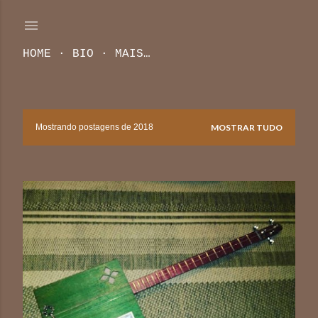
Pular para o conteúdo principal
HOME
BIO
MAIS…
Mostrando postagens de 2018
MOSTRAR TUDO
P
o
s
t
a
g
e