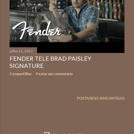
julho 11, 2017
FENDER TELE BRAD PAISLEY
SIGNATURE
Compartilhar
Postar um comentário
POSTAGENS MAIS ANTIGAS