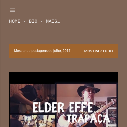
Pular para o conteúdo principal
HOME
BIO
MAIS…
Mostrando postagens de julho, 2017
MOSTRAR TUDO
P
o
s
t
a
g
e