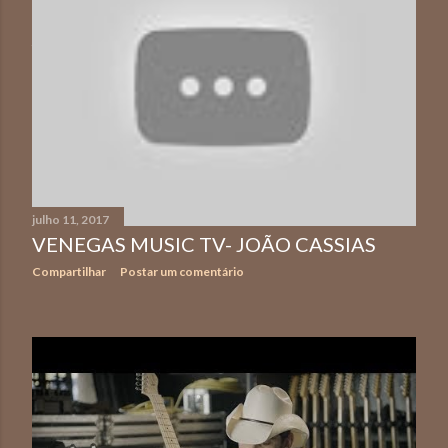
julho 19, 2017
REGISTRO DO DESENVOLVIMENTO DOS
CAPTADORES SIGNATURE DE TELE
MALAGOLI
Compartilhar
Postar um comentário
julho 11, 2017
VENEGAS MUSIC TV- JOÃO CASSIAS
Compartilhar
Postar um comentário