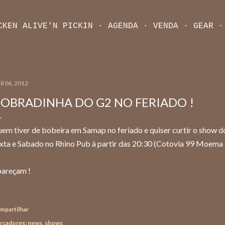
Pular para o conteúdo principal
CKEN ALIVE'N PICKIN
AGENDA
VENDA
GEAR
il 06, 2012
OBRADINHA DO G2 NO FERIADO !
em tiver de bobeira em Samap no feriado e quiser curtir o show d
xta e Sabado no Rhino Pub à partir das 20:30 (Cotovia 99 Moema 
areçam !
mpartilhar
rcadores:
news
shows