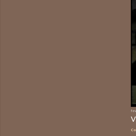
fev
V
Co