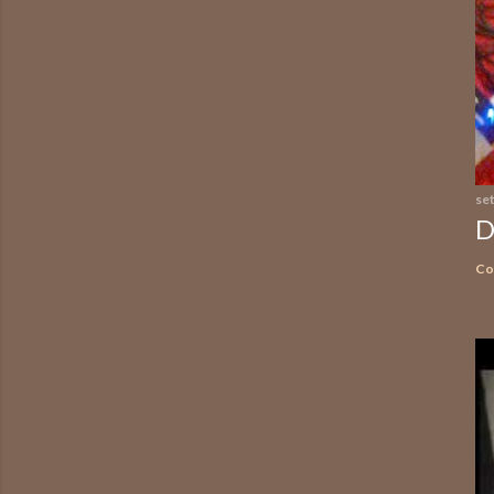
se
D
Co