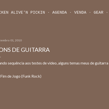
Pular para o conteúdo principal
CKEN ALIVE'N PICKIN
AGENDA
VENDA
GEAR
zembro 01, 2010
ONS DE GUITARRA
ndo sequência aos testes de video, alguns temas meus de guitarra 
 Fim de Jogo (Funk Rock)