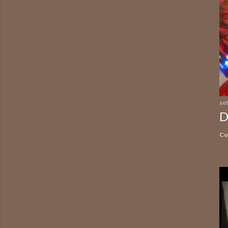
se
D
Co